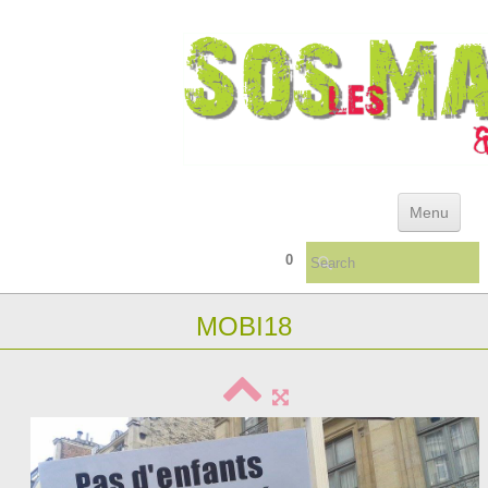
Menu
0
ACCUEIL
MOBI18
ACTUALITÉS & ARCHIVES
REFERENTIEL DES DEFAILLANCES INSTITUTIONNELLES
QUELQUES CONSEILS ...
▼
LIVRES/TÉMOIGNAGES