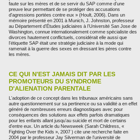
faute sur les mères et de se servir du SAP comme d'une
preuve leur permettant de se protéger des accusations
d'agressions portées contre eux » (Hoult, 2006). Dans un
mémoire présenté en 2001 à Munich, J. Johnston, professeur
au Département d'Études judiciaires à l'Université San Jose de
Washington, connue internationalement comme spécialiste des
divorces hautement conflictuels, considérait elle aussi que
l'étiquette SAP était une stratégie judiciaire à la mode qui
ramenait à la guerre des sexes en dressant les pères contre
les mères.
CE QUI N'EST JAMAIS DIT PAR LES
PROMOTEURS DU SYNDROME
D'ALIENATION PARENTALE
L'adoption de ce concept dans les tribunaux américains sans
autre questionnement sur sa pertinence ou sa validité a en effet
généré de nombreuses erreurs diagnostiques avec pour
conséquences des solutions aux effets parfois dramatiques
pour les enfants allant jusqu'au suicide et mort de certains
d'entre eux. Un article du Newsweek (Sarah Childress, «
Fighting Over the Kids », 2007 ) cite une recherche faite en
2004 par le professeur Jay Silverman de l'université de