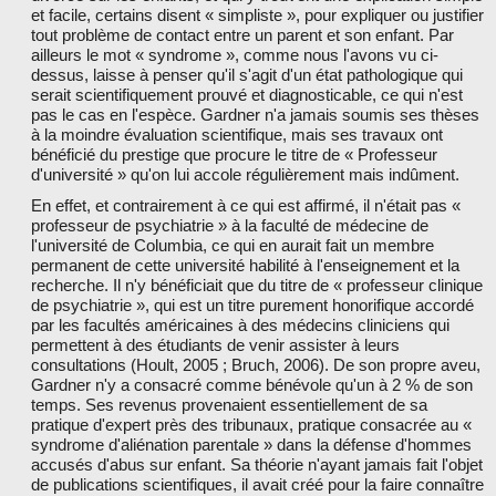
et facile, certains disent « simpliste », pour expliquer ou justifier
tout problème de contact entre un parent et son enfant. Par
ailleurs le mot « syndrome », comme nous l'avons vu ci-
dessus, laisse à penser qu'il s'agit d'un état pathologique qui
serait scientifiquement prouvé et diagnosticable, ce qui n'est
pas le cas en l'espèce. Gardner n'a jamais soumis ses thèses
à la moindre évaluation scientifique, mais ses travaux ont
bénéficié du prestige que procure le titre de « Professeur
d'université » qu'on lui accole régulièrement mais indûment.
En effet, et contrairement à ce qui est affirmé, il n'était pas «
professeur de psychiatrie » à la faculté de médecine de
l'université de Columbia, ce qui en aurait fait un membre
permanent de cette université habilité à l'enseignement et la
recherche. Il n'y bénéficiait que du titre de « professeur clinique
de psychiatrie », qui est un titre purement honorifique accordé
par les facultés américaines à des médecins cliniciens qui
permettent à des étudiants de venir assister à leurs
consultations (Hoult, 2005 ; Bruch, 2006). De son propre aveu,
Gardner n'y a consacré comme bénévole qu'un à 2 % de son
temps. Ses revenus provenaient essentiellement de sa
pratique d'expert près des tribunaux, pratique consacrée au «
syndrome d'aliénation parentale » dans la défense d'hommes
accusés d'abus sur enfant. Sa théorie n'ayant jamais fait l'objet
de publications scientifiques, il avait créé pour la faire connaître