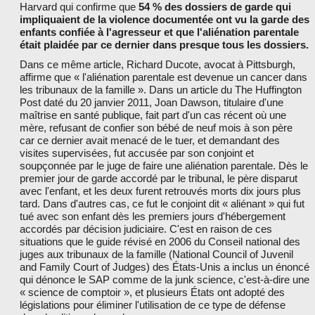
Harvard qui confirme que
54 % des dossiers de garde qui
impliquaient de la violence documentée ont vu la garde des
enfants confiée à l'agresseur et que l'aliénation parentale
était plaidée par ce dernier dans presque tous les dossiers.
Dans ce même article, Richard Ducote, avocat à Pittsburgh,
affirme que « l'aliénation parentale est devenue un cancer dans
les tribunaux de la famille ». Dans un article du The Huffington
Post daté du 20 janvier 2011, Joan Dawson, titulaire d'une
maîtrise en santé publique, fait part d'un cas récent où une
mère, refusant de confier son bébé de neuf mois à son père
car ce dernier avait menacé de le tuer, et demandant des
visites supervisées, fut accusée par son conjoint et
soupçonnée par le juge de faire une aliénation parentale. Dès le
premier jour de garde accordé par le tribunal, le père disparut
avec l'enfant, et les deux furent retrouvés morts dix jours plus
tard. Dans d'autres cas, ce fut le conjoint dit « aliénant » qui fut
tué avec son enfant dès les premiers jours d'hébergement
accordés par décision judiciaire. C'est en raison de ces
situations que le guide révisé en 2006 du Conseil national des
juges aux tribunaux de la famille (National Council of Juvenil
and Family Court of Judges) des États-Unis a inclus un énoncé
qui dénonce le SAP comme de la junk science, c'est-à-dire une
« science de comptoir », et plusieurs États ont adopté des
législations pour éliminer l'utilisation de ce type de défense