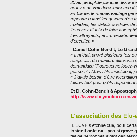
30 au pédophile planqué des anné
qu'il y a de vrai dans leurs enquêt
ambiante, le maquereautage généra
rapporte quand les gosses n'en ret
maladies, les détails sordides de t
Tous ces rituels de foire aux ép
très attrayants, et immédiatement
d'occulter. »
- Daniel Cohn-Bendit, Le Grand
« Il m'était arrivé plusieurs foi
réagissais de manière différente 
demandais: “Pourquoi ne jouez-vo
gosses?”. Mais s'ils insistaient,
« J'avais besoin d'être inconditio
faisais tout pour qu'ils dépendent
Et D. Cohn-Bendit à Apostroph
http://www.dailymotion.com/vi
L'association des Elu-
"L'ECVF s'étonne que, pour certa
insignifiante ou +pas si grave 
fait de personnes ayant des resp