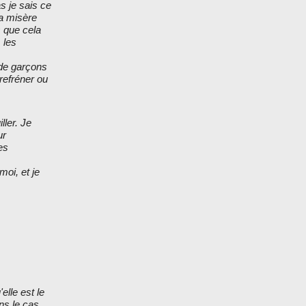
s je sais ce
la misère
s que cela
 les
 de garçons
refréner ou
ller. Je
ur
es
moi, et je
elle est le
ns le cas