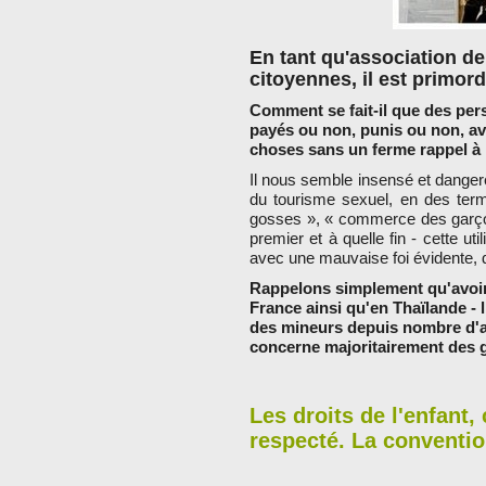
En tant qu'association d
citoyennes, il est primor
Comment se fait-il que des per
payés ou non, punis ou non, av
choses sans un ferme rappel à 
Il nous semble insensé et dangere
du tourisme sexuel, en des term
gosses », « commerce des garçons
premier et à quelle fin - cette u
avec une mauvaise foi évidente, 
Rappelons simplement qu'avoir 
France ainsi qu'en Thaïlande - l
des mineurs depuis nombre d'an
concerne majoritairement des g
Les droits de l'enfant,
respecté. La conventio