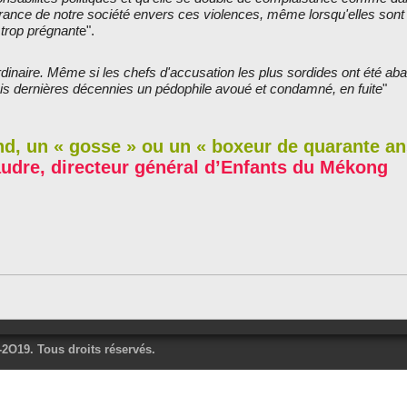
érance de notre société envers ces violences, même lorsqu'elles sont
 trop prégnant
e".
rdinaire. Même si les chefs d'accusation les plus sordides ont été a
ois dernières décennies un pédophile avoué et condamné, en fuite
"
nd, un « gosse » ou un « boxeur de quarante an
udre, directeur général d’Enfants du Mékong
O19. Tous droits réservés.