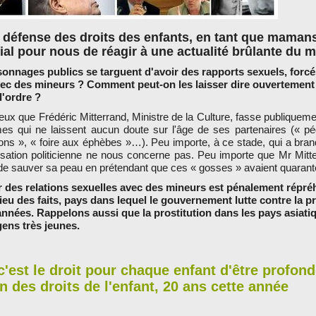
e défense des droits des enfants, en tant que mamans
dial pour nous de réagir à une actualité brûlante du 
sonnages publics se targuent d'avoir des rapports sexuels, forc
ec des mineurs ? Comment peut-on les laisser dire ouvertement 
l'ordre ?
ux que Frédéric Mitterrand, Ministre de la Culture, fasse publiquemen
es qui ne laissent aucun doute sur l'âge de ses partenaires (« pé
 », « foire aux éphèbes »…). Peu importe, à ce stade, qui a brandi
tilisation politicienne ne nous concerne pas. Peu importe que Mr Mitte
de sauver sa peau en prétendant que ces « gosses » avaient quarant
des relations sexuelles avec des mineurs est pénalement répré
ieu des faits, pays dans lequel le gouvernement lutte contre la pr
nées. Rappelons aussi que la prostitution dans les pays asiati
ens très jeunes.
 c'est le droit pour chaque enfant d'être profo
n des droits de l'enfant, 20 ans cette année