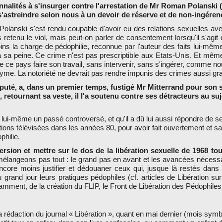
nnalités à s'insurger contre l'arrestation de Mr Roman Polanski 
s'astreindre selon nous à un devoir de réserve et de non-ingéren
 Polanski s'est rendu coupable d'avoir eu des relations sexuelles av
as retenu le viol, mais peut-on parler de consentement lorsqu'il s'agit
ins la charge de pédophilie, reconnue par l'auteur des faits lui-même,
 sa peine. Ce crime n'est pas prescriptible aux Etats-Unis. Et même s
e ce pays faire son travail, sans intervenir, sans s'ingérer, comme no
yme. La notoriété ne devrait pas rendre impunis des crimes aussi 
uté, a, dans un premier temps, fustigé Mr Mitterrand pour son 
, retournant sa veste, il l'a soutenu contre ses détracteurs au su
i-même un passé controversé, et qu'il a dû lui aussi répondre de se
tions télévisées dans les années 80, pour avoir fait ouvertement et s
philie.
ersion et mettre sur le dos de la libération sexuelle de 1968 to
élangeons pas tout : le grand pas en avant et les avancées nécess
core moins justifier et dédouaner ceux qui, jusque là restés dans 
u grand jour leurs pratiques pédophiles (cf. articles de Libération sur
mment, de la création du FLIP, le Front de Libération des Pédophiles 
a rédaction du journal « Libération », quant en mai dernier (mois symb