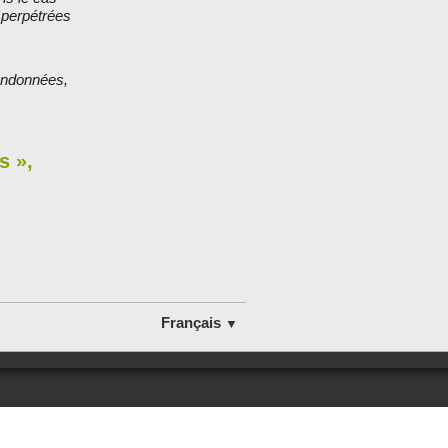
 perpétrées
bandonnées,
s »,
Français
▼