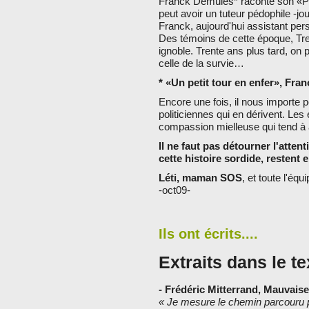
Franck Demules* raconte son «Pet
peut avoir un tuteur pédophile -jo
Franck, aujourd'hui assistant per
Des témoins de cette époque, Tre
ignoble. Trente ans plus tard, on 
celle de la survie…
* «Un petit tour en enfer», Fr
Encore une fois, il nous importe p
politiciennes qui en dérivent. Les 
compassion mielleuse qui tend à a
Il ne faut pas détourner l'attent
cette histoire sordide, restent 
Léti, maman SOS
, et toute l'équ
-oct09-
Ils ont écrits....
Extraits dans le te
- Frédéric Mitterrand, Mauvaise
« Je mesure le chemin parcouru p