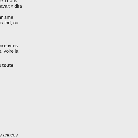
de 11 ans
avait » dira
onnisme
s fort, ou
 manœuvres
, voire la
s toute
es années