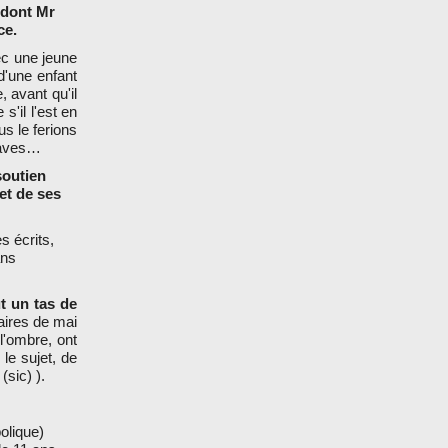
(dont Mr
ce.
ec une jeune
 d'une enfant
 avant qu'il
'il l'est en
us le ferions
graves…
soutien
jet de ses
s écrits,
ans
ut un tas de
aires de mai
l'ombre, ont
 le sujet, de
(sic) ).
olique)