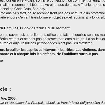
it tour en enfer» dans son livre confession, ou comment un enfant 
urnaliste reconnu de Libé -, au vu et au sus de tous. « Tout le monde s
sonnel de Carla Bruni Sarkozy.
nte ans plus tard, ne se reconnaitront pas des acteurs d'un protecti
parle encore d'enfant transformé en objet sexuel, soumis à la loi du plu
anck Demules, Ludovic Perrin Ed Du Moment
eu de savoir qui, actuellement, utilise ces faits, et quelles sont les
écrits restent et ne sont pas contestés par leurs auteurs. La sollicitude
uréoler aujourd'hui ces personnages n'ont pas lieu d'exister.
ion, brouiller les esprits et intervertir les rôles. Les victimes, dan
encore et à chaque fois les enfants. Ne l'oublions surtout pas.
ipe
xte :
 Vie, 2005 :
ar la réputation des Français, depuis le french-lover hollywoodien d