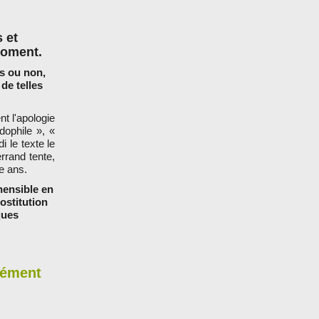
 et
moment.
és ou non,
de telles
t l'apologie
dophile », «
 le texte le
rrand tente,
e ans.
hensible en
ostitution
ques
ndément