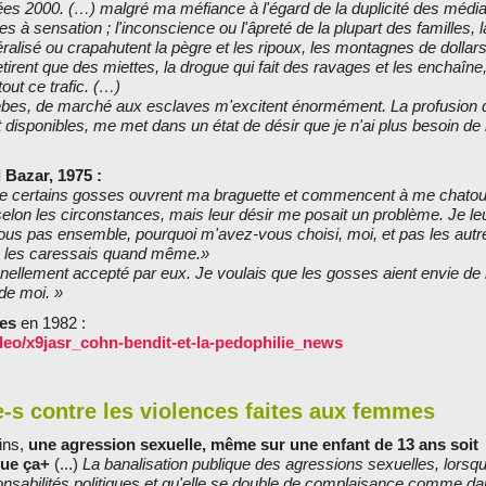
es 2000. (…) malgré ma méfiance à l'égard de la duplicité des média
es à sensation ; l'inconscience ou l'âpreté de la plupart des familles, 
lisé ou crapahutent la pègre et les ripoux, les montagnes de dollar
irent que des miettes, la drogue qui fait des ravages et les enchaîne,
out ce trafic. (…)
hèbes, de marché aux esclaves m'excitent énormément. La profusion
 disponibles, me met dans un état de désir que je n'ai plus besoin de 
 Bazar, 1975 :
s que certains gosses ouvrent ma braguette et commencent à me chatoui
selon les circonstances, mais leur désir me posait un problème. Je le
us pas ensemble, pourquoi m'avez-vous choisi, moi, et pas les autr
 je les caressais quand même.»
nnellement accepté par eux. Je voulais que les gosses aient envie de 
 de moi. »
es
en 1982 :
deo/x9jasr_cohn-bendit-et-la-pedophilie_news
e-s contre les violences faites aux femmes
ins,
une agression sexuelle, même sur une enfant de 13 ans soit
que ça+
(...)
La banalisation publique des agressions sexuelles, lorsqu'
onsabilités politiques et qu'elle se double de complaisance comme da