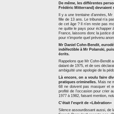
De même, les différentes perso
Frédéric Mitterrand) devraient 
Il y a une trentaine d'années, Mr
fille de 13 ans. Le tribunal n'a p
de cet âge ? Il n'en reste pas mo
ne quitte le pays pour échapper à
France, laissons donc la justice d
pour n'importe quel prévenu anon
Mr Daniel Cohn-Bendit, eurodép
indéfectible à Mr Polanski, puis
écrits.
Rappelons que Mr Cohn-Bendit a lu
datant de 1975, et de ses déclara
ambiguïté une apologie de la pédo
Là encore, on a voulu faire div
pratiques criminelles.
Mais ne m
68 ne doivent pas masquer et en
profité de l'occasion pour crier a
1977 à 1982, faisant mention, nota
C'était l'esprit de «Libération»
Silence assourdissant aussi, de l