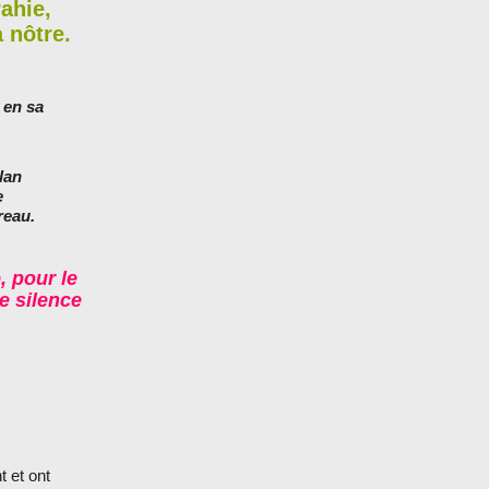
rahie,
 nôtre.
 en sa
lan
e
reau.
 pour le
le silence
t et ont