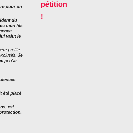
pétition
ère pour un
!
sident du
ec mon fils
mmence
ui valut le
ère profite
xclusifs.
Je
 je n'ai
iolences
t été placé
ns, est
protection.