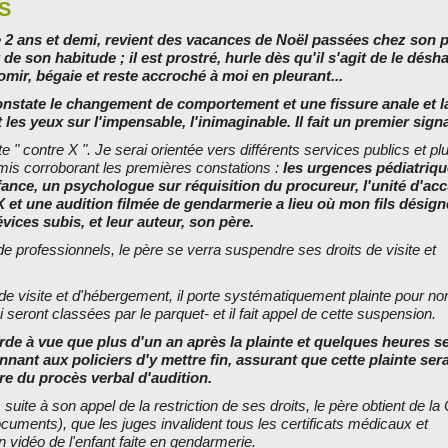
S
 2 ans et demi, revient des vacances de Noël passées chez son 
e son habitude ; il est prostré, hurle dès qu'il s'agit de le désha
omir, bégaie et reste accroché à moi en pleurant...
constate le changement de comportement et une fissure anale et 
es yeux sur l'impensable, l'inimaginable. Il fait un premier sig
e " contre X ". Je serai orientée vers différents services publics et pl
émis corroborant les premières constations :
les urgences pédiatriqu
nfance, un psychologue sur réquisition du procureur, l'unité d'acc
X et une audition filmée de gendarmerie a lieu où mon fils désigne
évices subis, et leur auteur, son père.
e professionnels, le père se verra suspendre ses droits de visite et
de visite et d'hébergement, il porte systématiquement plainte pour no
i seront classées par le parquet- et il fait appel de cette suspension.
rde à vue que plus d'un an après la plainte et quelques heures s
nant aux policiers d'y mettre fin, assurant que cette plainte sera
re du procès verbal d'audition.
uite à son appel de la restriction de ses droits, le père obtient de la
cuments), que les juges invalident tous les certificats médicaux et
 vidéo de l'enfant faite en gendarmerie.