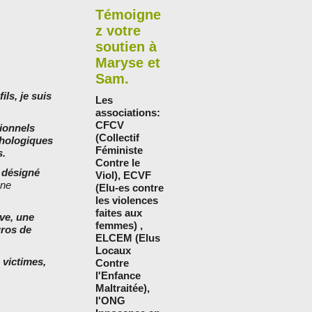
Témoigne
z votre
soutien à
Maryse et
Sam.
ls, je suis
Les
associations:
CFCV
sionnels
(Collectif
chologiques
Féministe
s.
Contre le
t désigné
Viol), ECVF
une
(Elu-es contre
les violences
faites aux
uve, une
femmes) ,
uros de
ELCEM (Elus
Locaux
 victimes,
Contre
l'Enfance
Maltraitée),
l'ONG