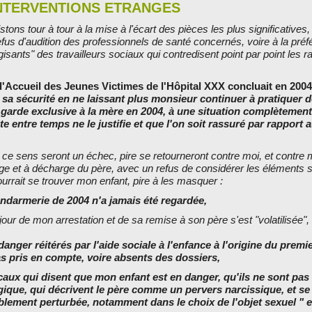
INTERVENTIONS ETRANGES
tons tour à tour à la mise à l'écart des pièces les plus significatives,
refus d'audition des professionnels de santé concernés, voire à la pré
sants" des travailleurs sociaux qui contredisent point par point les r
d'Accueil des Jeunes Victimes de l'Hôpital XXX concluait en 2004
sa sécurité en ne laissant plus monsieur continuer à pratiquer d
e garde exclusive à la mère en 2004, à une situation complètemen
 entre temps ne le justifie et que l'on soit rassuré par rapport 
ce sens seront un échec, pire se retourneront contre moi, et contre 
arge et à décharge du père, avec un refus de considérer les éléments 
ourrait se trouver mon enfant, pire à les masquer :
gendarmerie de 2004 n'a jamais été regardée,
e jour de mon arrestation et de sa remise à son père s'est "volatilisée",
anger réitérés par l'aide sociale à l'enfance à l'origine du premi
s pris en compte, voire absents des dossiers,
caux qui disent que mon enfant est en danger, qu'ils ne sont pas
ique, qui décrivent le père comme un pervers narcissique, et se 
blement perturbée, notamment dans le choix de l'objet sexuel " e