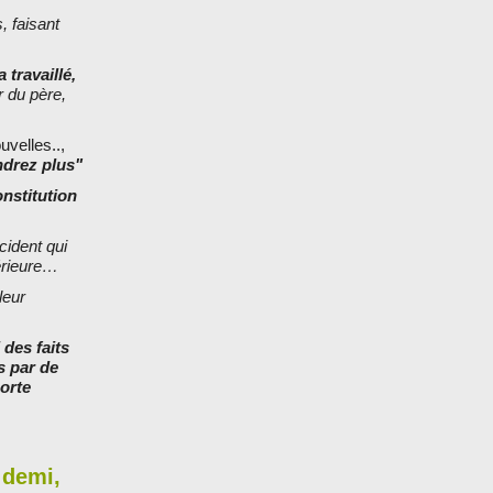
, faisant
 travaillé,
r du père,
uvelles..,
ndrez plus"
onstitution
cident qui
térieure…
leur
 des faits
s par de
orte
t demi,