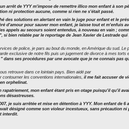
, un arrêt de YYY m'impose de remettre illico mon enfant à son p
ion ni protection aucune, comme si rien ne s'était passé.
 des solutions en alertant en vain le juge pour enfant et le pré
ré d'amour pour sauver mon enfant, je laisse tout et m'enfuis av
 les appels au secours soient entendus, à nouveau en vain ; co
", si bien relatée par le reportage de Jean Xavier de Lestrade qui l
vices de police, je pars au bout du monde, en Amérique du sud. Le p
rde exclusive de notre fils puis un jugement de divorce à mes torts e
 " dans ses procédures par une avocate que je ne connais pas que
us retrouve dans ce lointain pays. Bien aidé par
r contourner les conventions internationales,
il me fait accuser de v
 en orphelinat.
 rapatriement, mon enfant étant pris en otage puisqu'il qu'il avai
ons désastreuses.
007, je suis arrêtée et mise en détention à YYY. Mon enfant de 6 a
l avait désigné comme son violeur incestueux, sans précaution ni 
interdit.