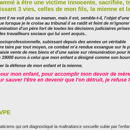
amné à être une victime innocente, sacrifiée, t
sant 3 vies, celles de mon fils, la mienne et la
nt il ne voit plus sa maman, mais il est, semble-t-il, l'objet d'une
 lorsque je le croise au tribunal il se raidit et feint de m'ignorer
ination d'un père fort de toutes les décisions judiciaires prises
s travailleurs sociaux qui lui sont acquis..
ocioprofessionnelle, subissant depuis des années un véritable
ire taire par tout moyen, ce combat m'a rendue exsangue sur le p
e saisie vente de mes biens et d'une saisie sur rémunération pour l
de 19000 euros à celui que mon enfant a désigné comme son bour
er la défense de mon enfant et la mienne.
our mon enfant, pour accomplir mon devoir de mère,
r sauver l'être en devenir que l'on détruit, je refuse 
VPE
raticiens qui ont diagnostiqué la maltraitance sexuelle subie par l'enfan