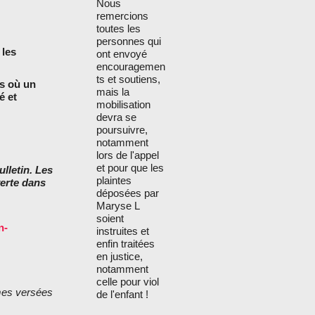
Nous
remercions
toutes les
personnes qui
 les
ont envoyé
encouragemen
ts et soutiens,
ns où un
mais la
é et
mobilisation
devra se
poursuivre,
notamment
lors de l'appel
et pour que les
ulletin. Les
plaintes
erte dans
déposées par
Maryse L
soient
n-
instruites et
enfin traitées
en justice,
notamment
celle pour viol
mmes versées
de l'enfant !