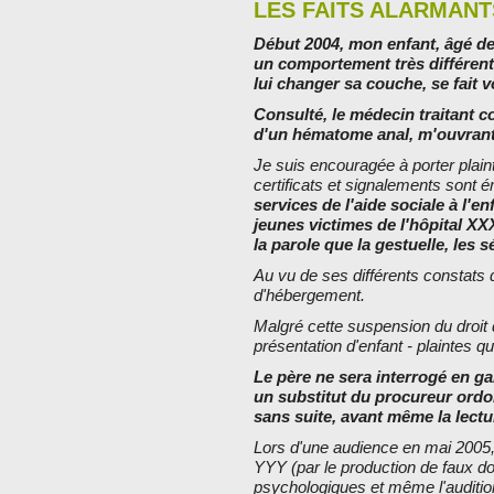
LES FAITS ALARMANT
Début 2004, mon enfant, âgé de
un comportement très différent d
lui changer sa couche, se fait v
Consulté, le médecin traitant 
d'un hématome anal, m'ouvrant l
Je suis encouragée à porter plaint
certificats et signalements sont 
services de l'aide sociale à l'e
jeunes victimes de l'hôpital XX
la parole que la gestuelle, les s
Au vu de ses différents constats d
d'hébergement.
Malgré cette suspension du droit 
présentation d'enfant - plaintes qu
Le père ne sera interrogé en ga
un substitut du procureur ordon
sans suite, avant même la lectu
Lors d'une audience en mai 2005, s
YYY (par le production de faux do
psychologiques et même l'audition