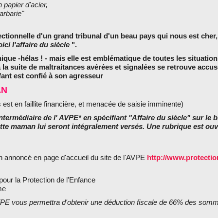
 papier d'acier,
arbarie"
ectionnelle d'un grand tribunal d'un beau pays qui nous est cher,
ici l'affaire du siècle
".
nique -hélas ! - mais elle est emblématique de toutes les situatio
 la suite de maltraitances avérées et signalées se retrouve accus
nt est confié à son agresseur
AN
est en faillite financière, et menacée de saisie imminente)
ntermédiaire de l' AVPE* en spécifiant "Affaire du siècle" sur le b
te maman lui seront intégralement versés. Une rubrique est ouv
ion annoncé en page d'accueil du site de l'AVPE
http://www.protectio
ur la Protection de l'Enfance
me
AVPE vous permettra d'obtenir une déduction fiscale de 66% des so