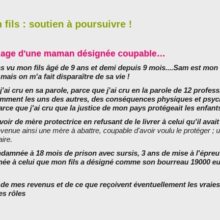
 fils : soutien à poursuivre !
age d'une maman désignée coupable…
s vu mon fils âgé de 9 ans et demi depuis 9 mois....Sam est mon fi
ais on m'a fait disparaître de sa vie !
j'ai cru en sa parole, parce que j'ai cru en la parole de 12 profes
mment les uns des autres, des conséquences physiques et psy
arce que j'ai cru que la justice de mon pays protégeait les enfant
ir de mère protectrice en refusant de le livrer à celui qu'il avai
devenue ainsi une mère à abattre, coupable d'avoir voulu le protéger ; 
aire.
ondamnée à 18 mois de prison avec sursis, 3 ans de mise à l'épre
née à celui que mon fils a désigné comme son bourreau 19000 e
de mes revenus et de ce que reçoivent éventuellement les vraies
es rôles