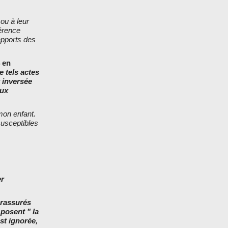
 ou à leur
férence
apports des
 en
e tels actes
t inversée
aux
mon enfant.
susceptibles
er
 rassurés
posent " la
st ignorée,