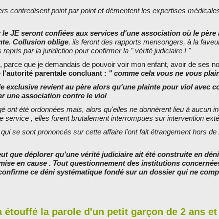
 contredisent point par point et démentent les expertises médicales
le JE seront confiées aux services d'une association où le père a
inte. Collusion oblige
, ils feront des rapports mensongers, à la faveu
 repris par la juridiction pour confirmer la " vérité judiciaire ! "
, parce que je demandais de pouvoir voir mon enfant, avoir de ses no
é l'autorité parentale concluant :
" comme cela vous ne vous plai
le exclusive revient au père alors qu'une plainte pour viol avec c
ar une association contre le viol
gé ont été ordonnées mais, alors qu'elles ne donnèrent lieu à aucun in
de service , elles furent brutalement interrompues sur intervention ex
 qui se sont prononcés sur cette affaire l'ont fait étrangement hors de 
ut que déplorer qu'une vérité judiciaire ait été construite en déni
remise en cause . Tout questionnement des institutions concernée
confirme ce déni systématique fondé sur un dossier qui ne comp
 a étouffé la parole d'un petit garçon de 2 ans e