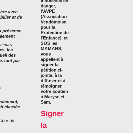
Innocence en
danger,
l'AVPE
père avec
(Association
biller et de
Vendômoise
pour la
la présence
Protection de
nalement
l'Enfance), et
SOS les
usieurs
MAMANS,
es, les
vous
ueil des
appellent à
, tant par
signer la
pétition ci-
jointe, à la
diffuser et à
témoigner
n
votre soutien
à Maryse et
eulement,
Sam.
it classée
Signer
 Cour de
la