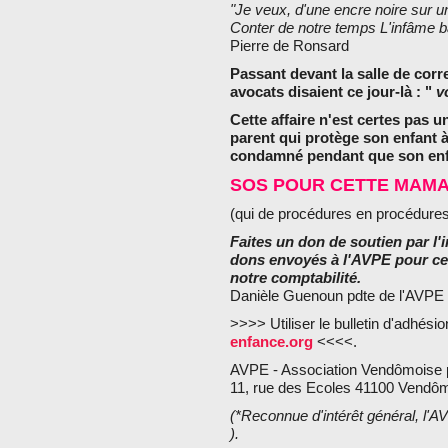
"Je veux, d'une encre noire sur un
Conter de notre temps L'infâme b
Pierre de Ronsard
Passant devant la salle de corr
avocats disaient ce jour-là : "
vo
Cette affaire n'est certes pas u
parent qui protège son enfant à
condamné pendant que son enfa
SOS POUR CETTE MAM
(qui de procédures en procédures 
Faites un don de soutien par l'i
dons envoyés à l'AVPE pour cet
notre comptabilité.
Danièle Guenoun pdte de l'AVPE
>>>> Utiliser le bulletin d'adhés
enfance.org
<<<<.
AVPE - Association Vendômoise po
11, rue des Ecoles 41100 Vendô
(*Reconnue d'intérêt général, l'
).