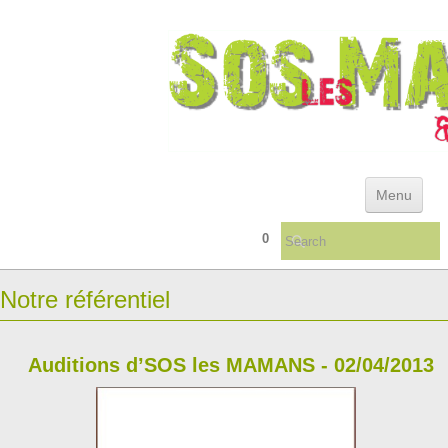
Menu
0
ACCUEIL
Notre référentiel
ACTUALITÉS & ARCHIVES
REFERENTIEL DES DEFAILLANCES INSTITUTIONNELLES
Auditions d’SOS les MAMANS - 02/04/2013
QUELQUES CONSEILS ...
▼
LIVRES/TÉMOIGNAGES