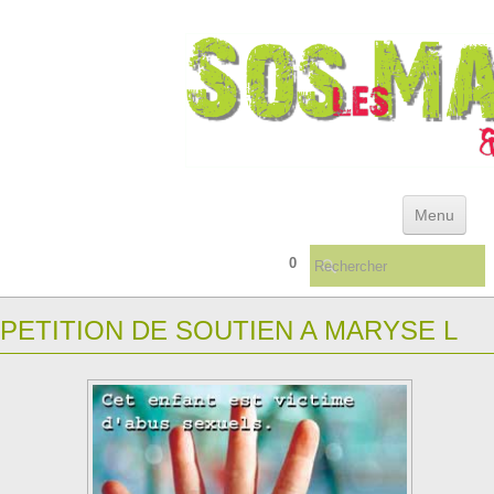
Menu
0
ACCUEIL
PETITION DE SOUTIEN A MARYSE L
ACTUALITÉS & ARCHIVES
REFERENTIEL DES DEFAILLANCES INSTITUTIONNELLES
QUELQUES CONSEILS ...
▼
LIVRES/TÉMOIGNAGES