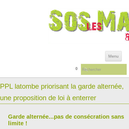
Menu
0
ACCUEIL
PPL latombe priorisant la garde alternée,
ACTUALITÉS & ARCHIVES
une proposition de loi à enterrer
REFERENTIEL DES DEFAILLANCES INSTITUTIONNELLES
QUELQUES CONSEILS ...
▼
Garde alternée...pas de consécration sans
LIVRES/TÉMOIGNAGES
limite !